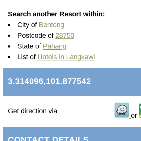
Search another Resort within:
City of
Bentong
Postcode of
28750
State of
Pahang
List of
Hotels in Langkawi
3.314096,101.877542
Get direction via
or
CONTACT DETAILS