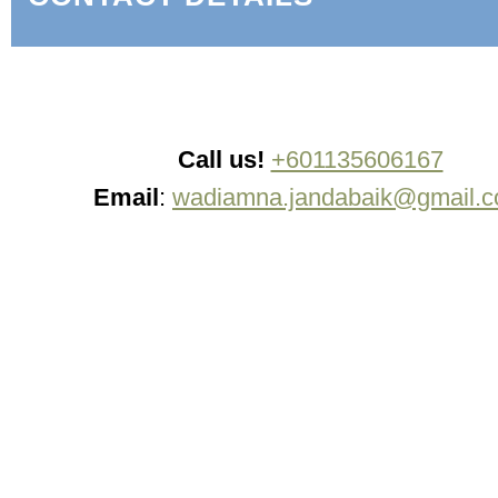
Call us!
+601135606167
Email
:
wadiamna.jandabaik@gmail.