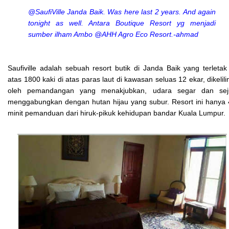
@SaufiVille Janda Baik. Was here last 2 years. And again
tonight as well. Antara Boutique Resort yg menjadi
sumber ilham Ambo @AHH Agro Eco Resort.-ahmad
Saufiville adalah sebuah resort butik di Janda Baik yang terletak
atas 1800 kaki di atas paras laut di kawasan seluas 12 ekar, dikelili
oleh pemandangan yang menakjubkan, udara segar dan sej
menggabungkan dengan hutan hijau yang subur. Resort ini hanya
minit pemanduan dari hiruk-pikuk kehidupan bandar Kuala Lumpur.