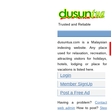
Trusted and Reliable
dusuntua.com is a Malaysian
indexing website. Any place
used for relaxation, recreation,
attracting visitors for holidays,
hotels, lodging or place for
vacations is listed here.
Login
Member SignUp
Post a Free Ad
Having a problem?
Contact
web admin
How to post?
Step