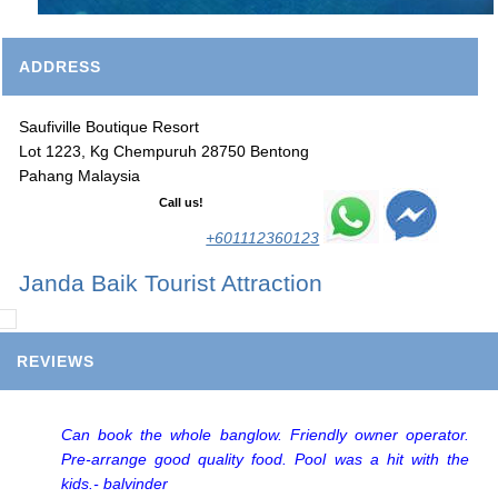
ADDRESS
Saufiville Boutique Resort
Lot 1223, Kg Chempuruh 28750 Bentong
Pahang Malaysia
Call us!
+601112360123
Janda Baik Tourist Attraction
REVIEWS
Can book the whole banglow. Friendly owner operator.
Pre-arrange good quality food. Pool was a hit with the
kids.- balvinder