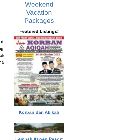
Weekend
Vacation
Packages
Featured Listings:
 di
ngi
uk
 45
Korban dan Akikah
Lembah Azwen Resort