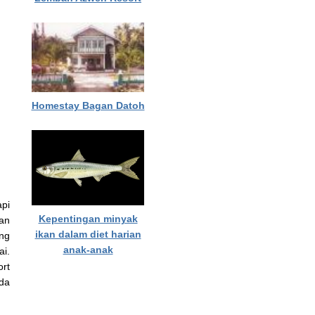
Homestay Bagan Datoh
api
Kepentingan minyak
an
ikan dalam diet harian
ng
anak-anak
i.
ort
nda