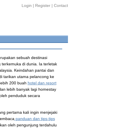
Login
|
Register
|
Contact
rupakan sebuah destinasi
terkemuka di dunia. Ia terletak
alaysia. Keindahan pantai dan
di tarikan utama pelancong ke
 lebih 200 buah
hotel dan resort
an lebih banyak lagi homestay
oleh penduduk secara
ng pertama kali ingin menjejaki
 membaca
panduan dan tips-tips
alkan oleh pengunjung terdahulu