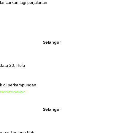
ancarkan lagi perjalanan
Selangor
Batu 23, Hulu
ak di perkampungan
osted on:09/15/2022
Selangor
ungai Tuntung Batu