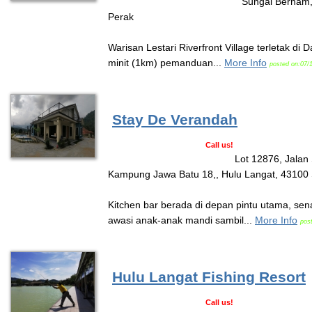
Sungai Bernam,
Perak
Warisan Lestari Riverfront Village terletak di
minit (1km) pemanduan...
More Info
posted on:07/
Stay De Verandah
Call us!
Lot 12876, Jalan
Kampung Jawa Batu 18,, Hulu Langat, 43100
Kitchen bar berada di depan pintu utama, se
awasi anak-anak mandi sambil...
More Info
pos
Hulu Langat Fishing Resort
Call us!