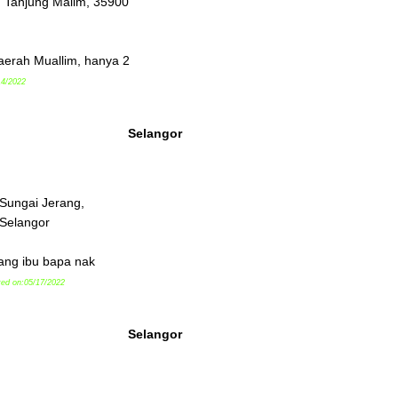
 Tanjung Malim, 35900
 Daerah Muallim, hanya 2
14/2022
Selangor
 Sungai Jerang,
 Selangor
nang ibu bapa nak
ted on:05/17/2022
Selangor