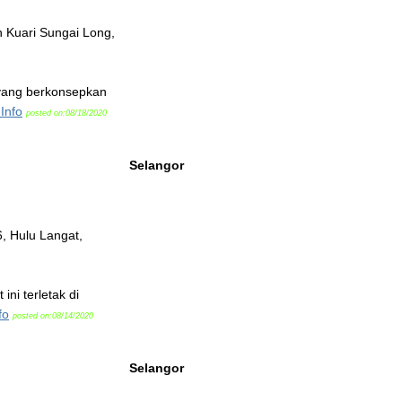
n Kuari Sungai Long,
 yang berkonsepkan
Info
posted on:08/18/2020
Selangor
, Hulu Langat,
ni terletak di
fo
posted on:08/14/2020
Selangor