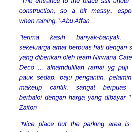
"The entrance to the place still under
construction, so a bit messy.. espec
when raining."-Abu Affan
"terima kasih banyak-banyak. 
sekeluarga amat berpuas hati dengan s
yang diberikan oleh team Nirwana Cate
Deco ... alhamdulillah ramai yg puji 
pauk sedap. baju pengantin, pelami
makeup cantik. sangat berpuas h
berbaloi dengan harga yang dibayar " 
Zaiton
"Nice place but the parking area is