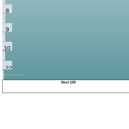
8
9
10
>>
Previous 100
Next 100