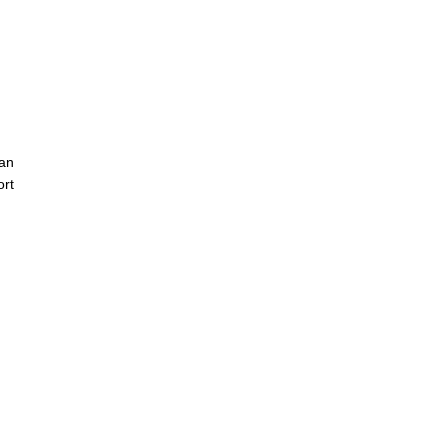
an
ort