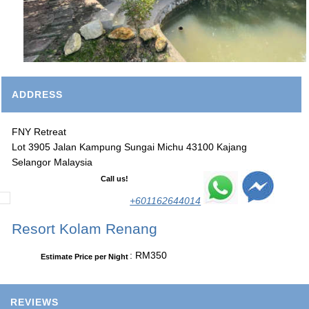
ADDRESS
FNY Retreat
Lot 3905 Jalan Kampung Sungai Michu 43100 Kajang
Selangor Malaysia
Call us!
+601162644014
Resort Kolam Renang
: RM350
Estimate Price per Night
REVIEWS