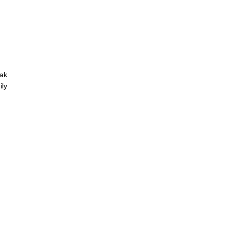
ak
ily