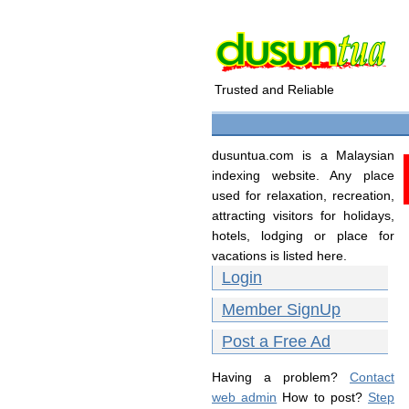
Trusted and Reliable
dusuntua.com is a Malaysian
indexing website. Any place
used for relaxation, recreation,
attracting visitors for holidays,
hotels, lodging or place for
vacations is listed here.
Login
Member SignUp
Post a Free Ad
Having a problem?
Contact
web admin
How to post?
Step