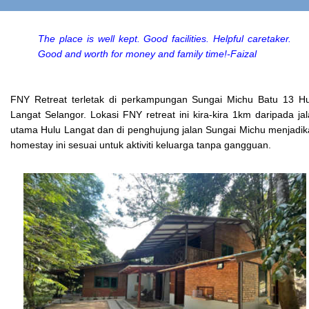
The place is well kept. Good facilities. Helpful caretaker.
Good and worth for money and family time!-Faizal
FNY Retreat terletak di perkampungan Sungai Michu Batu 13 Hu
Langat Selangor. Lokasi FNY retreat ini kira-kira 1km daripada ja
utama Hulu Langat dan di penghujung jalan Sungai Michu menjadi
homestay ini sesuai untuk aktiviti keluarga tanpa gangguan.