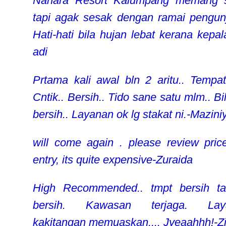
Nahara Resort Kalumpang memang s
tapi agak sesak dengan ramai pengun
Hati-hati bila hujan lebat kerana kepala
adi
Prtama kali awal bln 2 aritu.. Tempat
Cntik.. Bersih.. Tido sane satu mlm.. Bi
bersih.. Layanan ok lg stakat ni.-Maziniy
will come again . please review pric
entry, its quite expensive-Zuraida
High Recommended.. tmpt bersih t
bersih. Kawasan terjaga. Lay
kakitangan memuaskan.... Jyeaahhh!-Zi