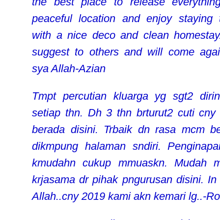
the best place to release everything
peaceful location and enjoy staying 
with a nice deco and clean homestay..
suggest to others and will come again
sya Allah-Azian
Tmpt percutian kluarga yg sgt2 diri
setiap thn. Dh 3 thn brturut2 cuti cny
berada disini. Trbaik dn rasa mcm b
dikmpung halaman sndiri. Penginap
kmudahn cukup mmuaskn. Mudah m
krjasama dr pihak pngurusan disini. In
Allah..cny 2019 kami akn kemari lg..-R