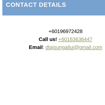
CONTACT DETAILS
+60196972428
Call us!
+60163636447
Email
:
dtajsungailui@gmail.com