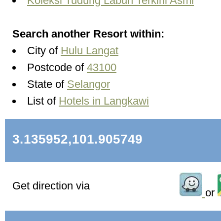
Koleksi Tudung Labuh Terkini Asmi
Search another Resort within:
City of
Hulu Langat
Postcode of
43100
State of
Selangor
List of
Hotels in Langkawi
3.135952,101.905749
Get direction via
or