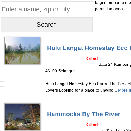
bagi membantu mel
percutian anda.
Hulu Langat Homestay Eco
Call us!
Batu 24 Kampung 
43100 Selangor
Hulu Langat Homestay Eco Farm: The Perfect
Lovers Looking for a place to unwind...
More I
Hammocks By The River
Call us!
Lot 617, Jalan S