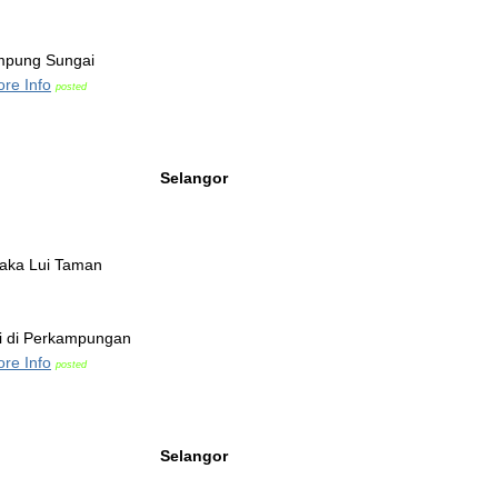
ampung Sungai
re Info
posted
Selangor
aka Lui Taman
i di Perkampungan
re Info
posted
Selangor