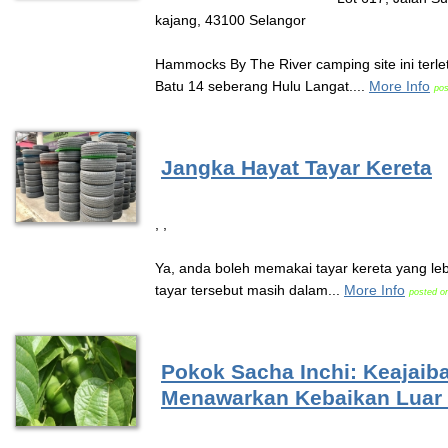
kajang, 43100 Selangor
Hammocks By The River camping site ini terl
Batu 14 seberang Hulu Langat....
More Info
pos
Jangka Hayat Tayar Kereta
, ,
Ya, anda boleh memakai tayar kereta yang leb
tayar tersebut masih dalam...
More Info
posted o
Pokok Sacha Inchi: Keajaib
Menawarkan Kebaikan Luar 