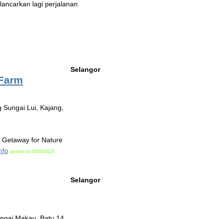
ancarkan lagi perjalanan
Selangor
 Farm
Sungai Lui, Kajang,
 Getaway for Nature
nfo
posted on:05/03/2023
Selangor
ungai Makau, Batu 14,