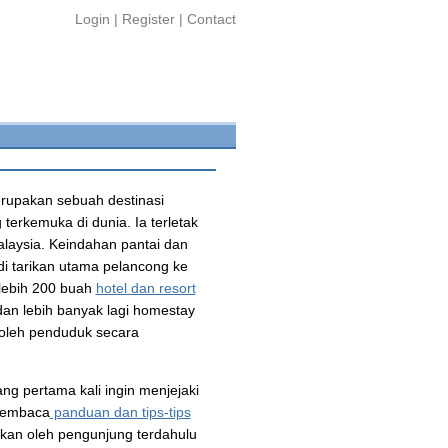
Login
|
Register
|
Contact
rupakan sebuah destinasi
terkemuka di dunia. Ia terletak
alaysia. Keindahan pantai dan
di tarikan utama pelancong ke
 lebih 200 buah
hotel dan resort
an lebih banyak lagi homestay
oleh penduduk secara
ng pertama kali ingin menjejaki
 membaca
panduan dan tips-tips
alkan oleh pengunjung terdahulu