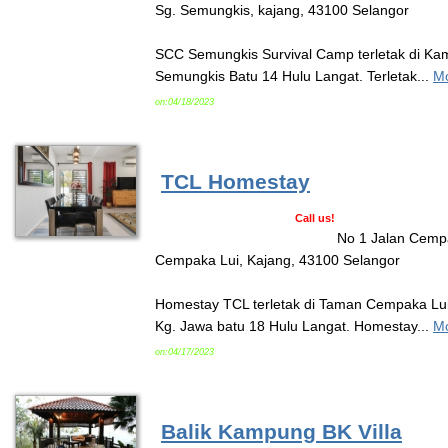
Sg. Semungkis, kajang, 43100 Selangor
SCC Semungkis Survival Camp terletak di K
Semungkis Batu 14 Hulu Langat. Terletak...
Mo
on:04/18/2023
TCL Homestay
Call us!
No 1 Jalan Cemp
Cempaka Lui, Kajang, 43100 Selangor
Homestay TCL terletak di Taman Cempaka Lu
Kg. Jawa batu 18 Hulu Langat. Homestay...
Mo
on:04/17/2023
Balik Kampung BK Villa