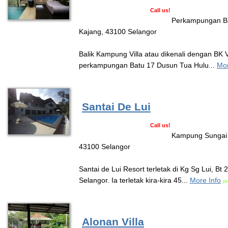
Call us!
Perkampungan Ba
Kajang, 43100 Selangor
Balik Kampung Villa atau dikenali dengan BK Vil
perkampungan Batu 17 Dusun Tua Hulu...
Mor
Santai De Lui
Call us!
Kampung Sungai L
43100 Selangor
Santai de Lui Resort terletak di Kg Sg Lui, Bt 
Selangor. Ia terletak kira-kira 45...
More Info
po
Alonan Villa