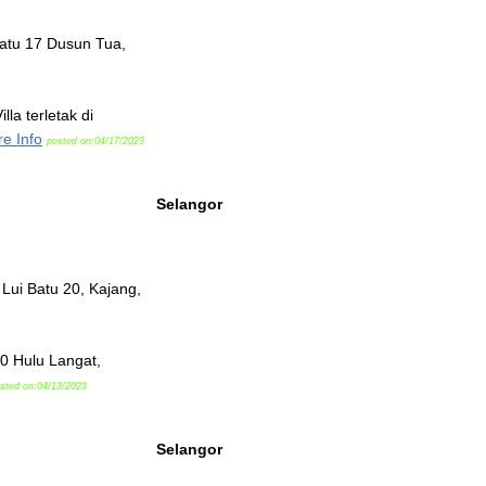
tu 17 Dusun Tua,
la terletak di
e Info
posted on:04/17/2023
Selangor
ui Batu 20, Kajang,
20 Hulu Langat,
sted on:04/13/2023
Selangor