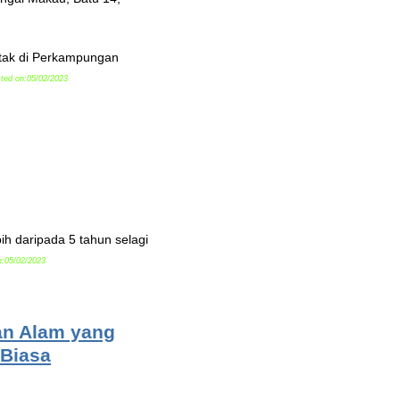
etak di Perkampungan
ted on:05/02/2023
ih daripada 5 tahun selagi
n:05/02/2023
an Alam yang
Biasa