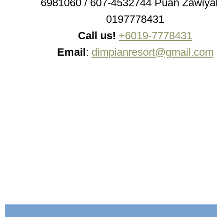
6981060 / 607-4532744 Puan Zawiyah
0197778431
Call us!
+6019-7778431
Email
:
dimpianresort@gmail.com